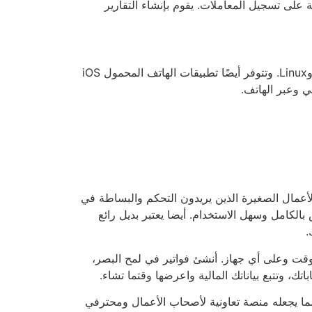
 على تسجيل المعاملات. يقوم بإنشاء التقارير
بالطبع البرنامج متوافق مع أنظمة التشغيل Windows وMac وLinux. وتتوفر أيضًا تطبيقات الهاتف المحمول iOS
ى cloud مناسب لأصحاب الأعمال الصغيرة الذين يريدون التحكم والبساطة في
بالكامل وسهل الاستخدام. أيضا يعتبر بديل رائع
.
وقت وعلى أي جهاز. أنشئ فواتير في لمح البصر،
، وتتبع بياناتك المالية واعرضها وقتما تشاء.
دوار، مما يجعله منصة تعاونية لأصحاب الأعمال ومحترفي