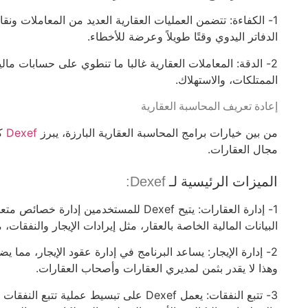
1- الكفاءة: تتضمن العمليات العقارية العديد من المعاملات ون
الدفاتر اليدوي وقتًا طويلاً وعرضة للأخطاء.
2- الدقة: المعاملات العقارية غالبا ما تنطوي على حسابات مال
الممتلكات، والاستهلاك.
إعادة تعريف المحاسبة العقارية
من بين خيارات برامج المحاسبة العقارية البارزة، يبرز
Dexef
كح
مجال العقارات.
الميزات الرئيسية لـ
:
Dexef
1- إدارة العقارات: يتيح
Dexef
للمستخدمين إدارة خصائص متعددة
البيانات المالية الخاصة بالعقار، مثل إيرادات الإيجار والنفقات
2- إدارة الإيجار: يساعد البرنامج في إدارة عقود الإيجار، مما 
وهذا لا يقدر بثمن لمديري العقارات وأصحاب العقارات.
3- تتبع النفقات: يعمل
Dexef
على تبسيط عملية تتبع النفقات م