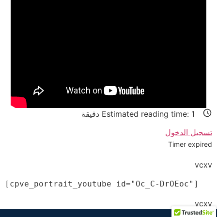
1
Estimated reading time:
دقيقة
تسجيل الدخول
Timer expired
vcxv
[cpve_portrait_youtube id="Oc_C-DrOEoc"]
vcxv