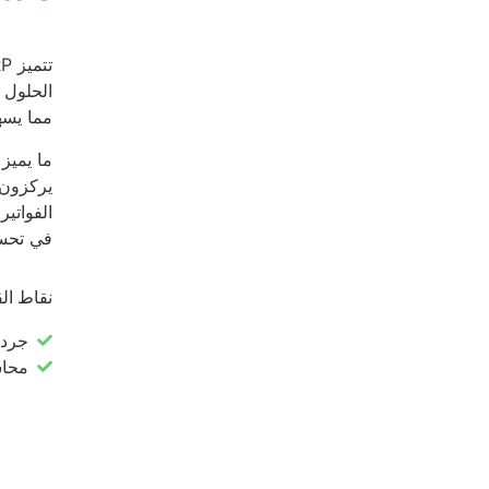
الحلول 
مما يسه
يركزون 
في تحسي
نقاط القوة 
جرد 
محاس