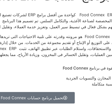
تتميز Food Connex ERP كواحدة من أ
المخصصة لصناعة الأغذية، والتكامل السلس. تم تصميم هذا البرنامج خص
م بشكل فعال في تبسيط سير العمل، وتعزيز خدمة العملاء، وتقليل ال
ما يميز Food Connex هو مرونته وقدرته على تلبية الاحتياجات التى 
على التوزيع أو الإنتاج أو تقديم مجموعة من الخدمات. من خلال إدارة
ن العمليات، وتقليل الخسائر فى المخزون، وزيادة الأرباح، مما يجعلها 
في برنامج Food Connex
المخازن والتسويات الجردية
بة متكاملة
تحميل برنامج حسابات Food Connex