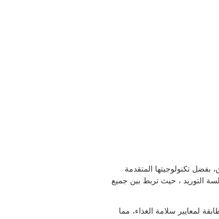
الأغذية في السوق، بفضل تكنولوجيتها المتقدمة
ة الأغذية والمشروبات. توفر برامج iNECTA إدارة سلسة التوريد ، حيث تربط بين جميع
ابقة لمعايير سلامة الغذاء، مما