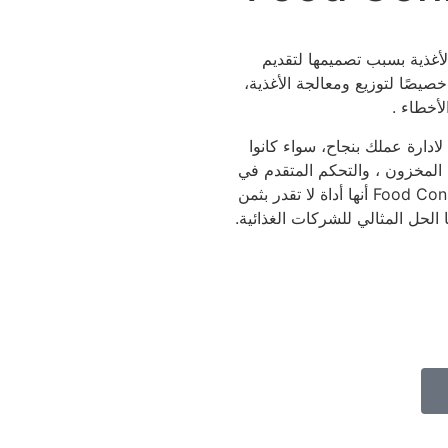
فضل برامج ERP لشركات تصنيع الأغذية بسبب تصميمها لتقديم
يصًا لتوزيع ومعالجة الأغذية،
أخطاء .
تريدها لادارة عملك بنجاح، سواء كانوا
 المخزون ، والتحكم المتقدم في
الفواتير والاستحقاقات، واستلام الطلبات عبر تطبيق الهاتف، تثبت Food Connex ERP أنها أداة لا تقدر بثمن
الحل المثالي للشركات الغذائية.