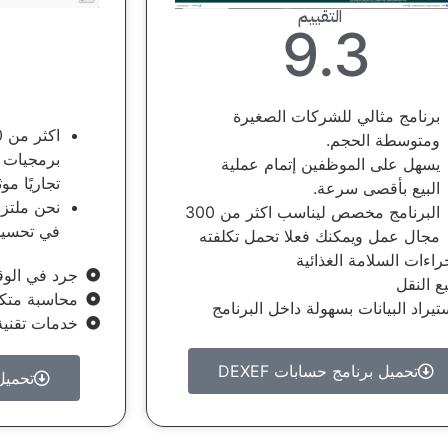
التقييم
9.3
برنامج مثالي للشركات الصغيرة
ومتوسطة الحجم.
برمجيات ت
يسهل على الموظفين إتمام عملية
تجاريًا موث
البيع بأقصى سرعة.
نحن ملتزم
البرنامج مخصص ليناسب اكثر من 300
في تحسين ع
مجال عمل ويمكنك فعلا تحمل تكلفته
راءات السلامة الغذائية
جرد في الو
بع النقل
محاسبة متكا
تيراد البيانات بسهولة داخل البرنامج
خدمات تقنية
تحميل برنامج حسابات DEXEF
تحميل برن