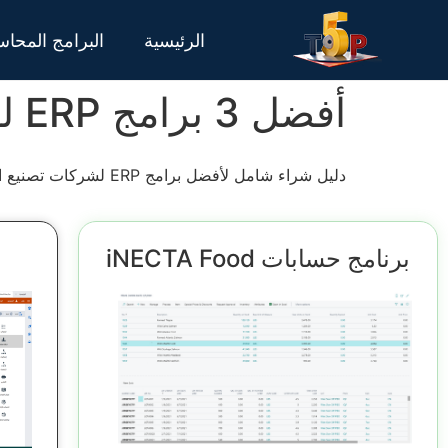
الرئيسية
البرامج المحاس
أفضل 3 برامج ERP لشركات تصنيع الأغذية
دليل شراء شامل لأفضل برامج ERP لشركات تصنيع الأغذية، والفوائد التي يمكن الحصول عليها جراء التعامل مع هذه البرامج المميزة
برنامج حسابات iNECTA Food