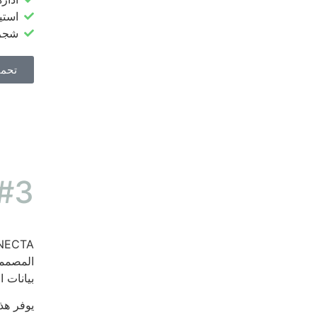
استي
شجرة
تحميل ب
#3
بيانات 
يوفر هذا