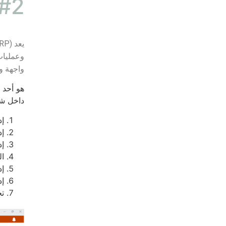
#2
وعمليات
واجهة وا
داخل ش
إد
إد
إد
ال
إد
إد
تح