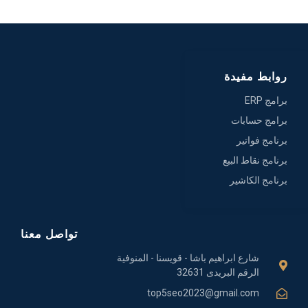
روابط مفيدة
برامج ERP
برامج حسابات
برنامج فواتير
برنامج نقاط البيع
برنامج الكاشير
تواصل معنا
شارع ابراهيم باشا - قويسنا - المنوفية
الرقم البريدى 32631
top5seo2023@gmail.com