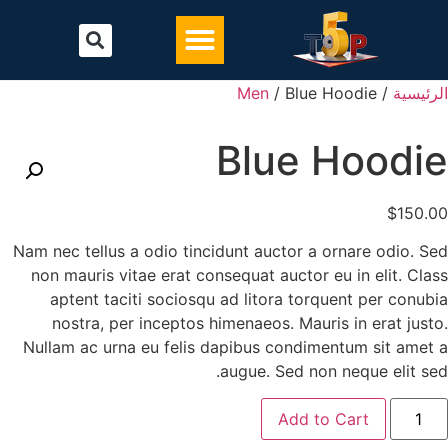
تحميل أفضل برنامج محاسبة
البرامج المحاسبية
لرئيسية
/
/ Blue Hoodie
Men
Blue Hoodi
$
150.0
Nam nec tellus a odio tincidunt auctor a ornare odio. Se
non mauris vitae erat consequat auctor eu in elit. Clas
aptent taciti sociosqu ad litora torquent per conubi
nostra, per inceptos himenaeos. Mauris in erat justo
Nullam ac urna eu felis dapibus condimentum sit amet 
augue. Sed non neque elit sed
Add to Cart