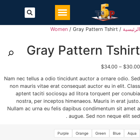
تحميل أفضل برنامج محاسبة
البرامج المحاسبية
لرئيسية
/
/ Gray Pattern Tshirt
Women
Gray Pattern Tshir
$
34.00
–
$
30.0
Nam nec tellus a odio tincidunt auctor a ornare odio. Se
non mauris vitae erat consequat auctor eu in elit. Clas
aptent taciti sociosqu ad litora torquent per conubi
nostra, per inceptos himenaeos. Mauris in erat justo
Nullam ac urna eu felis dapibus condimentum sit amet 
augue. Sed non neque elit sed 
Purple
Orange
Green
Blue
Aqua