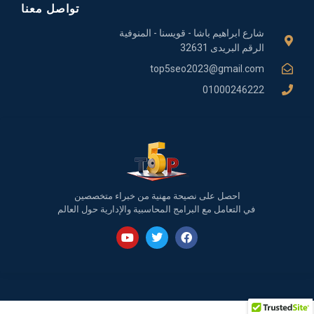
تواصل معنا
شارع ابراهيم باشا - قويسنا - المنوفية
الرقم البريدى 32631
top5seo2023@gmail.com
01000246222
احصل على نصيحة مهنية من خبراء متخصصين
في التعامل مع البرامج المحاسبية والإدارية حول العالم