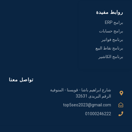
روابط مفيدة
برامج ERP
برامج حسابات
برنامج فواتير
برنامج نقاط البيع
برنامج الكاشير
تواصل معنا
شارع ابراهيم باشا - قويسنا - المنوفية
الرقم البريدى 32631
top5seo2023@gmail.com
01000246222