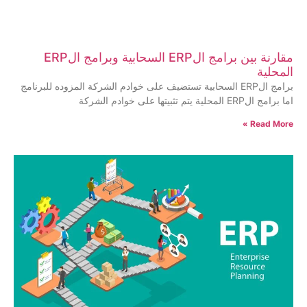
مقارنة بين برامج الERP السحابية وبرامج الERP
المحلية
برامج الERP السحابية تستضيف على خوادم الشركة المزوده للبرنامج
اما برامج الERP المحلية يتم تثبيتها على خوادم الشركة
Read More »