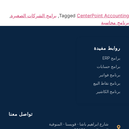
CenterPoint Accountin
Tagged
,
برامج الشركات الصغيرة
,
رنامج محاسبة
روابط مفيدة
برامج ERP
برامج حسابات
برنامج فواتير
برنامج نقاط البيع
برنامج الكاشير
تواصل معنا
شارع ابراهيم باشا - قويسنا - المنوفية