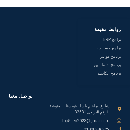
روابط مفيدة
برامج ERP
برامج حسابات
برنامج فواتير
برنامج نقاط البيع
برنامج الكاشير
تواصل معنا
شارع ابراهيم باشا - قويسنا - المنوفية
الرقم البريدى 32631
top5seo2023@gmail.com
01000246222